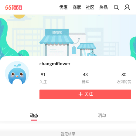
优惠
商家
社区
热品
带你去官网买正品
changmiflower
91
43
80
关注
动态
晒单
暂无结果