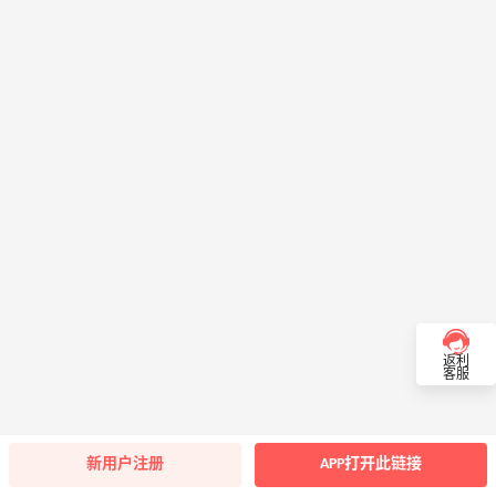
返利
客服
新用户注册
APP打开此链接