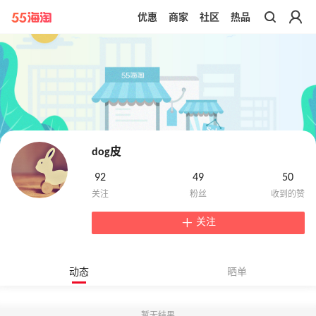
优惠
商家
社区
热品
带你去官网买正品
dog皮
92
49
50
关注
动态
晒单
暂无结果