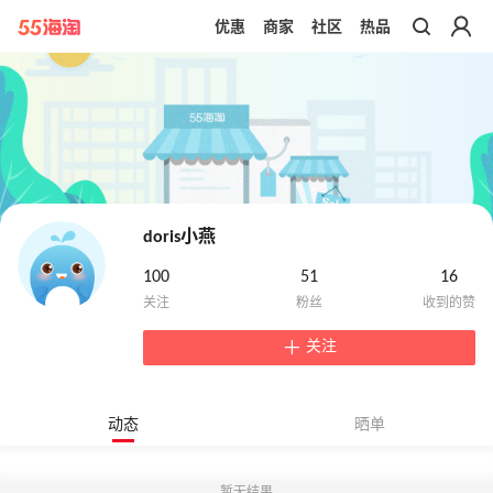
优惠
商家
社区
热品
带你去官网买正品
doris小燕
100
51
16
关注
动态
晒单
暂无结果