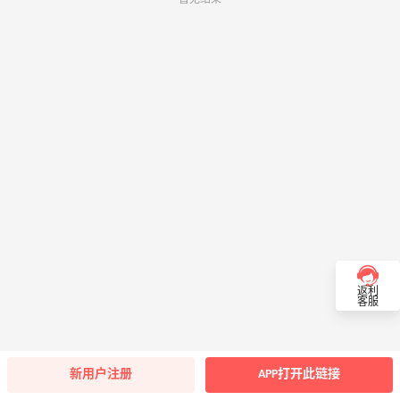
返利
客服
新用户注册
APP打开此链接