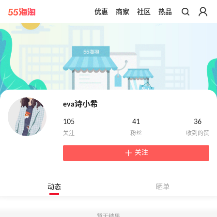
优惠
商家
社区
热品
带你去官网买正品
eva诗小希
105
41
36
关注
动态
晒单
暂无结果