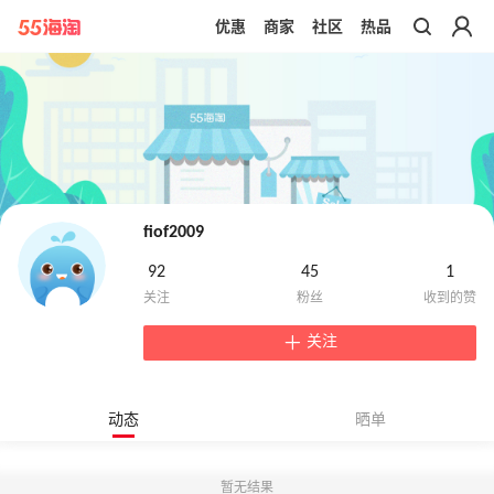
优惠
商家
社区
热品
带你去官网买正品
fiof2009
92
45
1
关注
动态
晒单
暂无结果