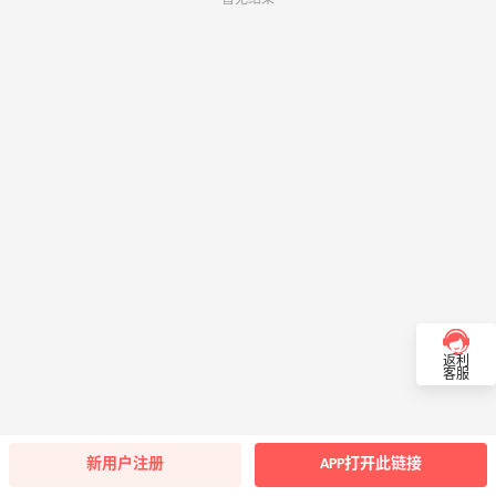
返利
客服
新用户注册
APP打开此链接