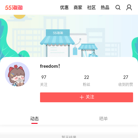
优惠
商家
社区
热品
带你去官网买正品
freedom！
97
22
27
关注
动态
晒单
暂无结果