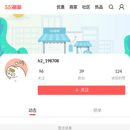
优惠
商家
社区
热品
带你去官网买正品
h2_198708
96
39
124
关注
动态
晒单
暂无结果