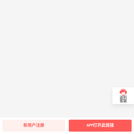
返利
客服
新用户注册
APP打开此链接