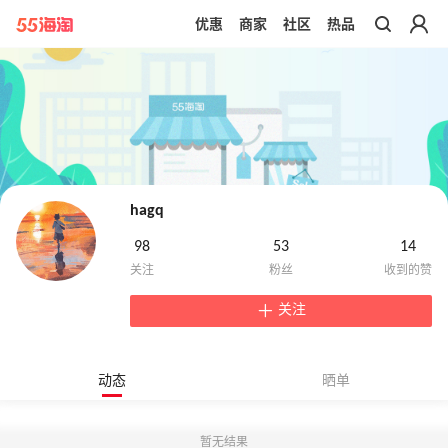
优惠
商家
社区
热品
带你去官网买正品
hagq
98
53
14
关注
动态
晒单
暂无结果