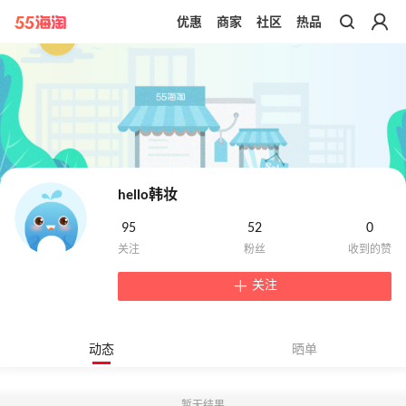
优惠
商家
社区
热品
带你去官网买正品
hello韩妆
95
52
0
关注
动态
晒单
暂无结果