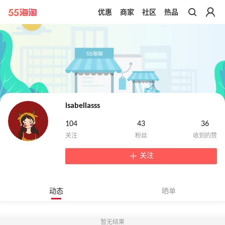
优惠
商家
社区
热品
带你去官网买正品
isabellasss
104
43
36
关注
动态
晒单
暂无结果