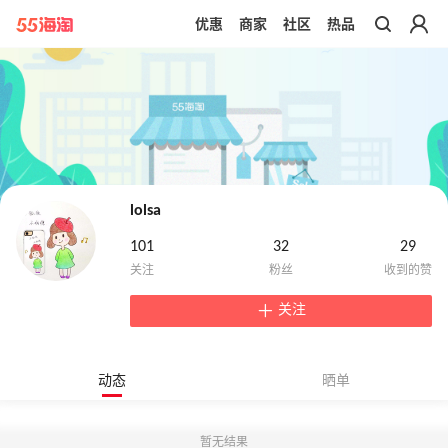
优惠
商家
社区
热品
带你去官网买正品
lolsa
101
32
29
关注
动态
晒单
暂无结果