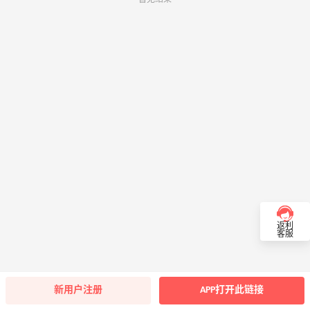
返利
客服
新用户注册
APP打开此链接