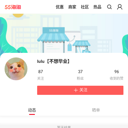
优惠
商家
社区
热品
带你去官网买正品
lulu【不想毕业】
87
37
96
关注
动态
晒单
暂无结果