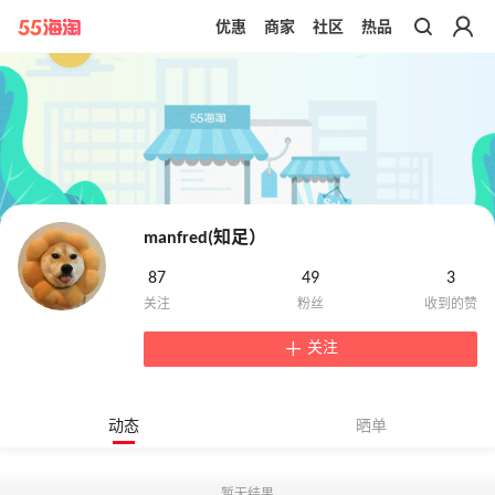
优惠
商家
社区
热品
带你去官网买正品
manfred(知足）
87
49
3
关注
动态
晒单
暂无结果