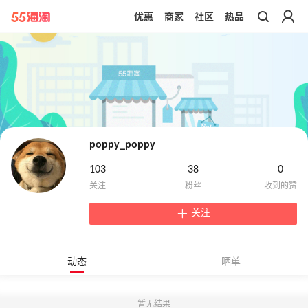
优惠
商家
社区
热品
带你去官网买正品
poppy_poppy
103
38
0
关注
动态
晒单
暂无结果