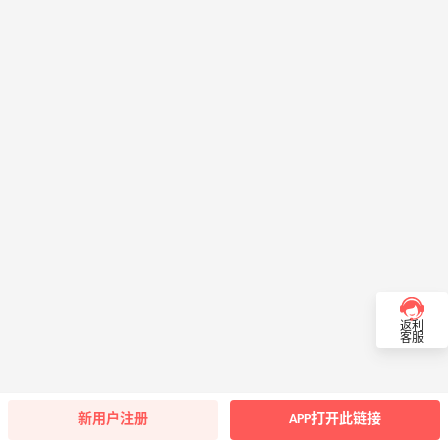
返利
客服
新用户注册
APP打开此链接