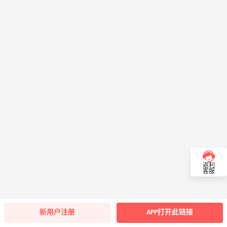
返利
客服
新用户注册
APP打开此链接