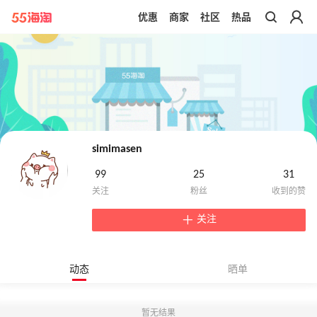
优惠
商家
社区
热品
带你去官网买正品
simimasen
99
25
31
关注
动态
晒单
暂无结果