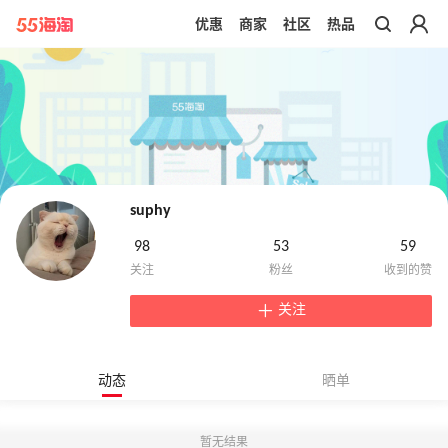
优惠
商家
社区
热品
带你去官网买正品
suphy
98
53
59
关注
动态
晒单
暂无结果