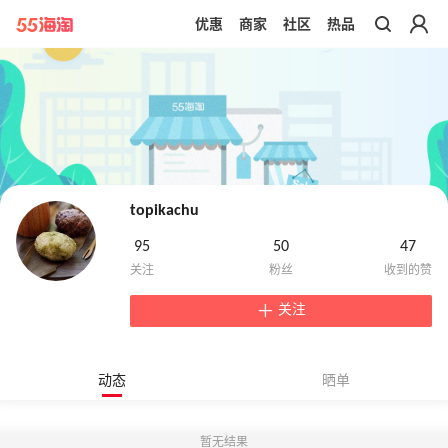
优惠
商家
社区
热品
带你去官网买正品
topikachu
95
50
47
关注
动态
晒单
暂无结果