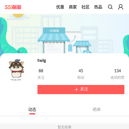
优惠
商家
社区
热品
带你去官网买正品
twig
88
45
134
关注
动态
晒单
暂无结果