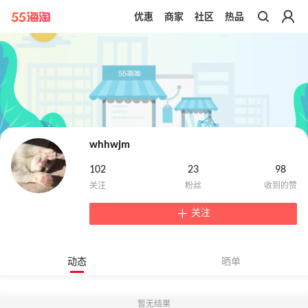
优惠
商家
社区
热品
带你去官网买正品
whhwjm
102
23
98
关注
动态
晒单
暂无结果