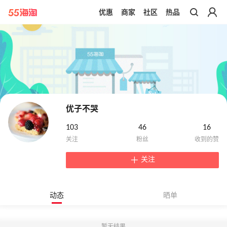
优惠
商家
社区
热品
带你去官网买正品
优子不哭
103
46
16
关注
动态
晒单
暂无结果