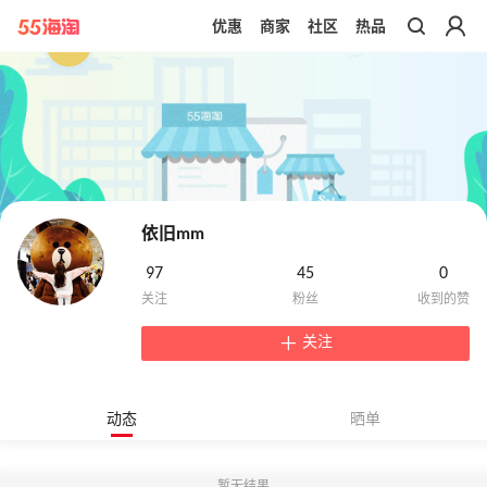
优惠
商家
社区
热品
带你去官网买正品
依旧mm
97
45
0
关注
动态
晒单
暂无结果