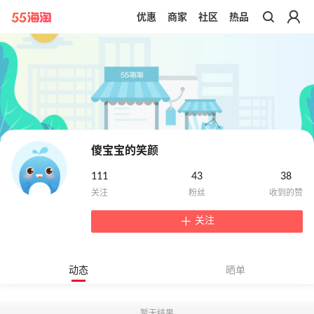
优惠
商家
社区
热品
带你去官网买正品
傻宝宝的笑颜
111
43
38
关注
动态
晒单
暂无结果