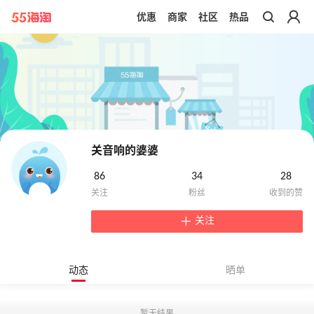
优惠
商家
社区
热品
带你去官网买正品
关音响的婆婆
86
34
28
关注
动态
晒单
暂无结果