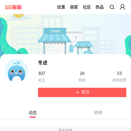
优惠
商家
社区
热品
带你去官网买正品
冬迹
107
26
53
关注
动态
晒单
暂无结果