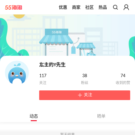
优惠
商家
社区
热品
带你去官网买正品
厷主的Y先生
117
38
74
关注
动态
晒单
暂无结果