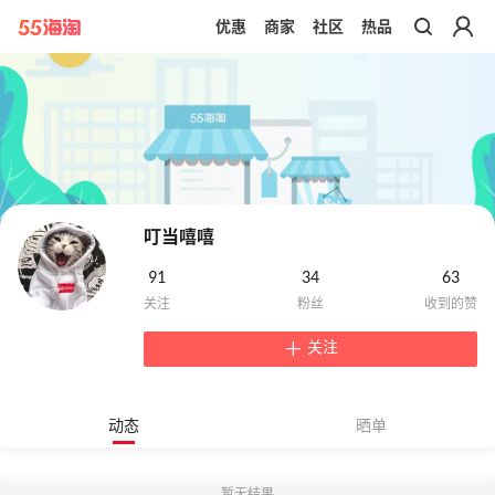
优惠
商家
社区
热品
带你去官网买正品
叮当嘻嘻
91
34
63
关注
动态
晒单
暂无结果