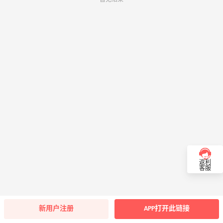
返利
客服
新用户注册
APP打开此链接