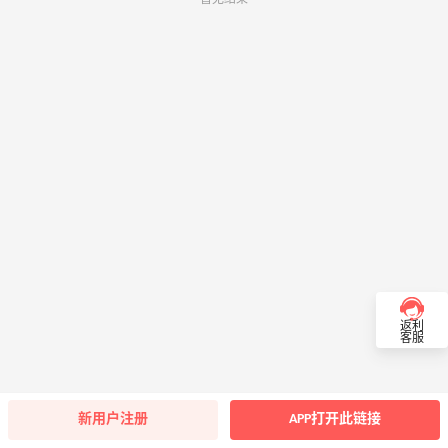
返利
客服
新用户注册
APP打开此链接