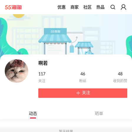
优惠
商家
社区
热品
带你去官网买正品
啊若
117
46
48
关注
动态
晒单
暂无结果