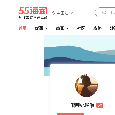
中国站
首页
优惠
商家
社区
攻略
转
噼哩vs啪啦
LV1