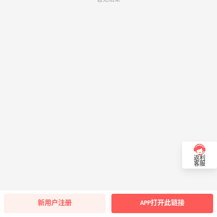
返利
客服
新用户注册
APP打开此链接