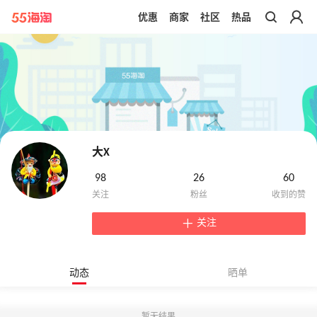
优惠
商家
社区
热品
带你去官网买正品
大X
98
26
60
关注
动态
晒单
暂无结果