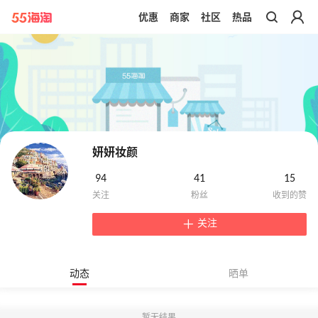
优惠
商家
社区
热品
带你去官网买正品
妍妍妆颜
94
41
15
关注
动态
晒单
暂无结果