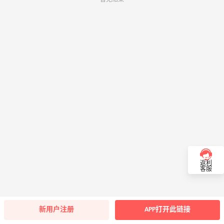
返利
客服
新用户注册
APP打开此链接