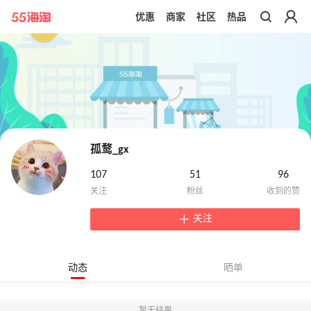
优惠
商家
社区
热品
带你去官网买正品
孤鹜_gx
107
51
96
关注
动态
晒单
暂无结果