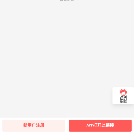
返利
客服
新用户注册
APP打开此链接