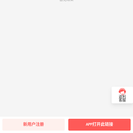
返利
客服
新用户注册
APP打开此链接