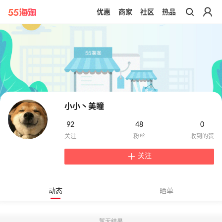
优惠
商家
社区
热品
带你去官网买正品
小小丶美瞳
92
48
0
关注
动态
晒单
暂无结果