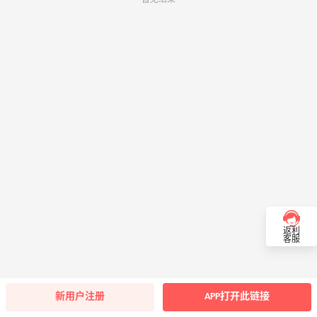
返利
客服
新用户注册
APP打开此链接