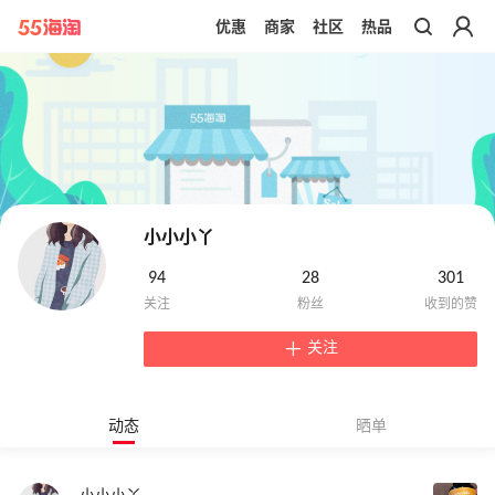
优惠
商家
社区
热品
带你去官网买正品
小小小丫
94
28
301
关注
动态
晒单