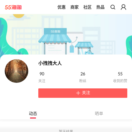
优惠
商家
社区
热品
带你去官网买正品
小拽拽大人
90
26
55
关注
动态
晒单
暂无结果