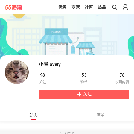
优惠
商家
社区
热品
带你去官网买正品
小景lovely
98
53
78
关注
动态
晒单
暂无结果