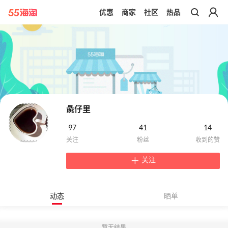
优惠
商家
社区
热品
带你去官网买正品
彘仔里
97
41
14
关注
动态
晒单
暂无结果