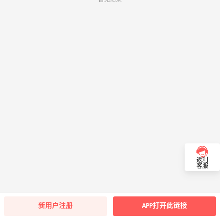
返利
客服
新用户注册
APP打开此链接