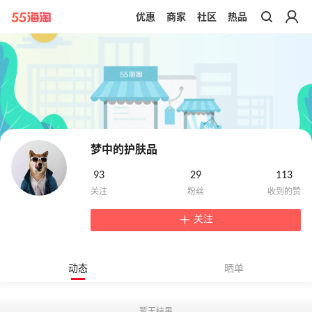
优惠
商家
社区
热品
带你去官网买正品
梦中的护肤品
93
29
113
关注
动态
晒单
暂无结果