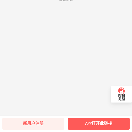
返利
客服
新用户注册
APP打开此链接