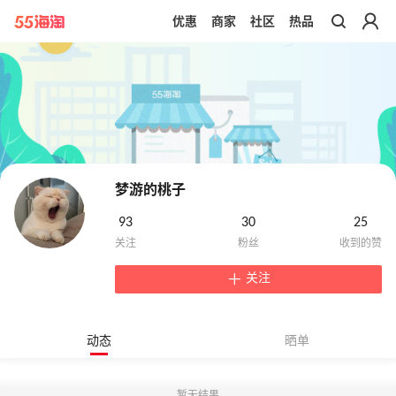
优惠
商家
社区
热品
带你去官网买正品
梦游的桃子
93
30
25
关注
动态
晒单
暂无结果