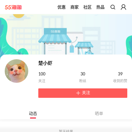
优惠
商家
社区
热品
带你去官网买正品
楚小虾
100
30
39
关注
动态
晒单
暂无结果