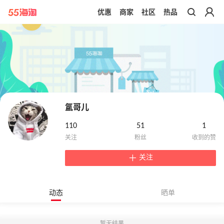
优惠
商家
社区
热品
带你去官网买正品
氲哥儿
110
51
1
关注
动态
晒单
暂无结果